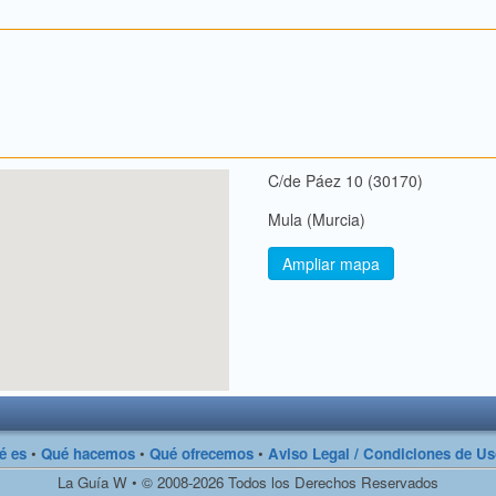
C/de Páez 10 (30170)
Mula (Murcia)
Ampliar mapa
é es
•
Qué hacemos
•
Qué ofrecemos
•
Aviso Legal / Condiciones de U
La Guía W • © 2008-2026 Todos los Derechos Reservados