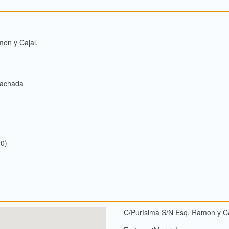
mon y Cajal.
 fachada
20)
C/Purísima S/N Esq. Ramon y Ca