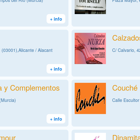
mpos del Río (Murcia)
Plaza Mayor, 
+ info
Calzado
(03001),Alicante / Alacant
C/ Calvario, 
+ info
a y Complementos
Couché
(Murcia)
Calle Esculto
+ info
amour
Dinamita