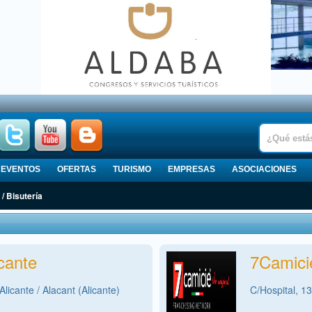
EVENTOS
OFERTAS
TURISMO
EMPRESAS
ASOCIACIONES
 Bisutería
cante
7Camici
licante / Alacant (Alicante)
C/Hospital, 13