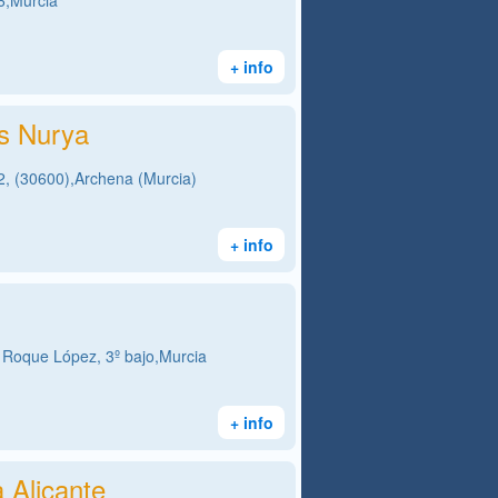
6,Murcia
+ info
s Nurya
42, (30600),Archena (Murcia)
+ info
r Roque López, 3º bajo,Murcia
+ info
 Alicante