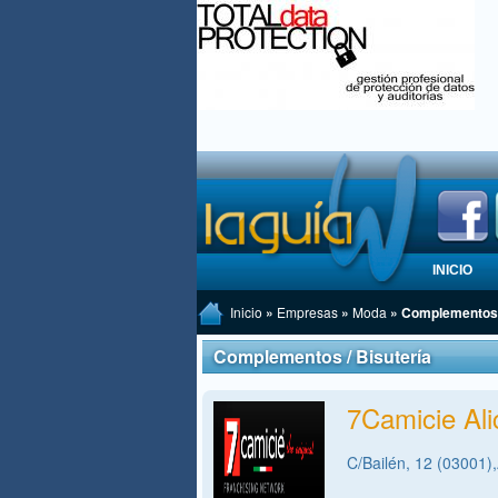
INICIO
Inicio
»
Empresas
»
Moda
» Complementos /
Complementos / Bisutería
7Camicie Ali
C/Bailén, 12 (03001),A