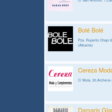
C/ San Antonio, 1,Ca
Bolé Bolé
Pza. Ruperto Chapí 6 
(Alicante)
Cereza Mod
C/ Mula, 30,Archena 
Damaris Gl