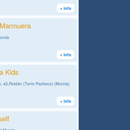
+ info
 Marmuera
urcia
+ info
a Kids
s, 42,Roldán (Torre Pacheco) (Murcia)
+ info
elf