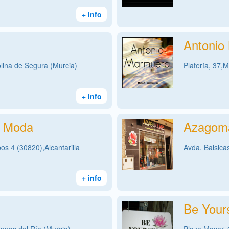
+ info
Antonio
lina de Segura (Murcia)
Platería, 37,M
+ info
c Moda
Azagom
s 4 (30820),Alcantarilla
Avda. Balsica
+ info
Be Yours