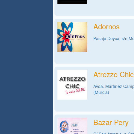
Adornos
Pasaje Doyca, s/n,Mo
Atrezzo Chi
Avda. Martínez Campo
(Murcia)
Bazar Pery