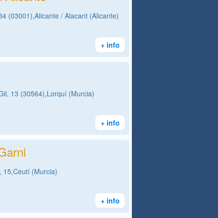
34 (03001),Alicante / Alacant (Alicante)
+ info
il, 13 (30564),Lorquí (Murcia)
+ info
Garni
, 15,Ceutí (Murcia)
+ info