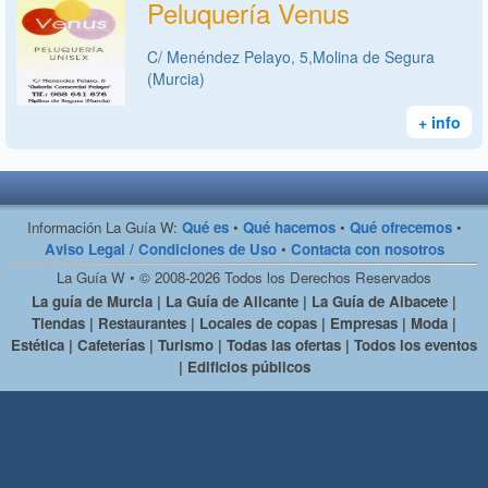
Peluquería Venus
C/ Menéndez Pelayo, 5,Molina de Segura
(Murcia)
+ info
Información La Guía W:
Qué es
•
Qué hacemos
•
Qué ofrecemos
•
Aviso Legal / Condiciones de Uso
•
Contacta con nosotros
La Guía W • © 2008-2026 Todos los Derechos Reservados
La guía de Murcia | La Guía de Alicante | La Guía de Albacete |
Tiendas | Restaurantes | Locales de copas | Empresas | Moda |
Estética | Cafeterías | Turismo | Todas las ofertas | Todos los eventos
| Edificios públicos