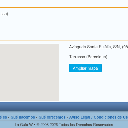
assa)
Avinguda Santa Eulàlia, S/N, (0
Terrassa (Barcelona)
Ampliar mapa
é es
•
Qué hacemos
•
Qué ofrecemos
•
Aviso Legal / Condiciones de U
La Guía W • © 2008-2026 Todos los Derechos Reservados