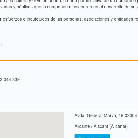
do a la cultura y el voluntariado, creado por iniciativa de un numero
rivadas y públicas que lo componen o colaboran en el desarrollo de sus
 esfuerzos e inquietudes de las personas, asociaciones y entidades rel
s.
2 044 339
Avda. General Marvá, 16 03004
Alicante / Alacant (Alicante)