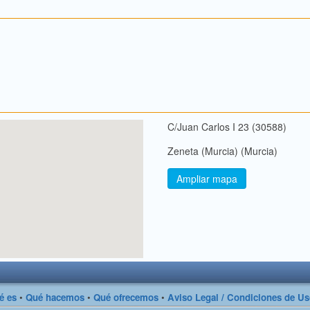
C/Juan Carlos I 23 (30588)
Zeneta (Murcia) (Murcia)
Ampliar mapa
é es
•
Qué hacemos
•
Qué ofrecemos
•
Aviso Legal / Condiciones de U