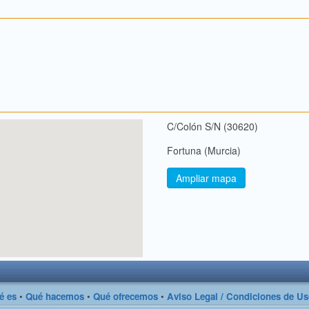
C/Colón S/N (30620)
Fortuna (Murcia)
Ampliar mapa
é es
•
Qué hacemos
•
Qué ofrecemos
•
Aviso Legal / Condiciones de U