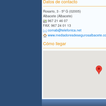
Datos de contacto
Rosario, 3 - 5º G (02005)
Albacete (Albacete)
967 21 46 07
FAX: 967 24 01 13
comab@telefonica.net
www.mediadoresdesegurosalbacete.c
Cómo llegar