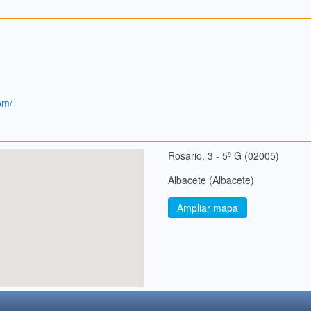
om/
Rosario, 3 - 5º G (02005)
Albacete (Albacete)
Ampliar mapa