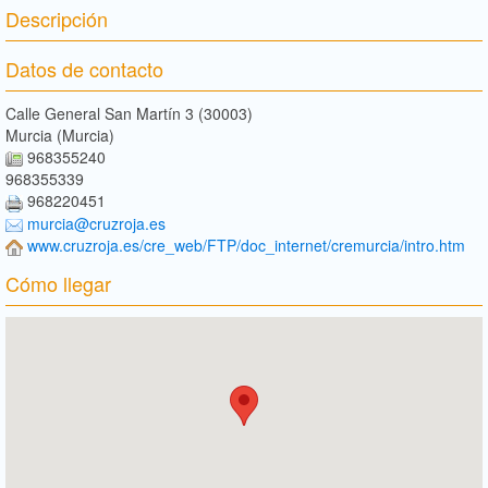
Descripción
Datos de contacto
Calle General San Martín 3 (30003)
Murcia (Murcia)
968355240
968355339
968220451
murcia@cruzroja.es
www.cruzroja.es/cre_web/FTP/doc_internet/cremurcia/intro.htm
Cómo llegar