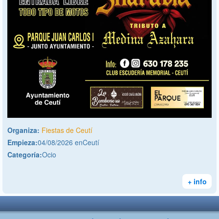
Organiza:
Fiestas de Ceutí
Empieza:
04/08/2026 enCeutí
Categoría:
Ocio
+ info