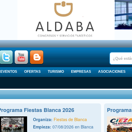
EVENTOS
OFERTAS
TURISMO
EMPRESAS
ASOCIACIONES
Programa Fiestas Blanca 2026
Programa 
Organiza:
Fiestas de Blanca
Empieza:
07/08/2026 en Blanca