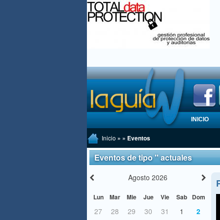
INICIO
Inicio
» » Eventos
Eventos de tipo '' actuales
Agosto 2026
Lun
Mar
Mie
Jue
Vie
Sab
Dom
27
28
29
30
31
1
2