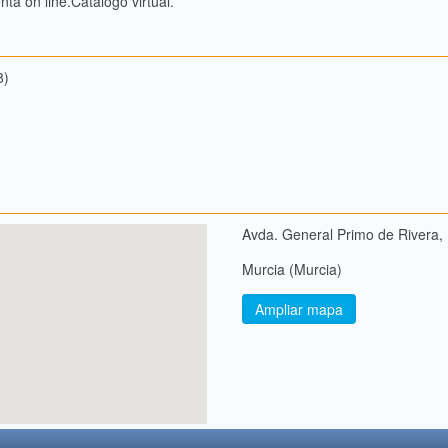
nta on line.Catálogo virtual.
8)
Avda. General Primo de Rivera,
Murcia (Murcia)
Ampliar mapa