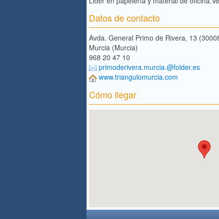
Lider en papelería y material de oficina.Ve
Datos de contacto
Avda. General Primo de Rivera, 13 (3000
Murcia (Murcia)
968 20 47 10
primoderivera.murcia.@folder.es
www.triangulomurcia.com
Cómo llegar