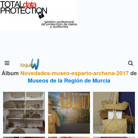
Álbum
Novedades-museo-esparto-archena-2017
de
Museos de la Región de Murcia