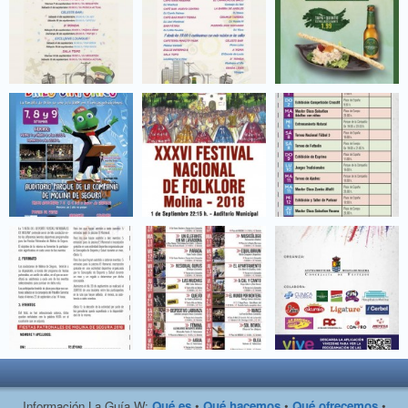
Información La Guía W:
Qué es
•
Qué hacemos
•
Qué ofrecemos
•