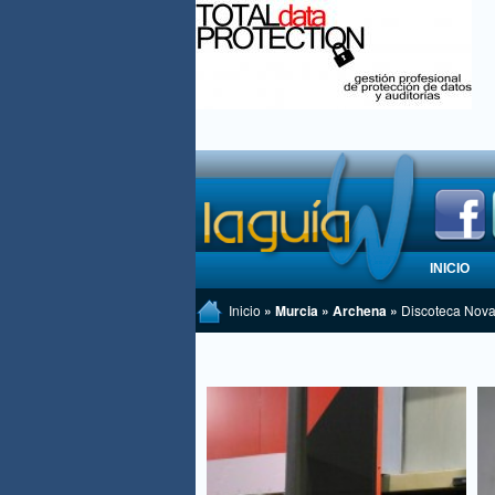
INICIO
Inicio
» Murcia » Archena »
Discoteca Nov