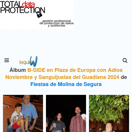
Álbum
B-SIDE en Plaza de Europa con Adios
Noviembre y Sanguijuelas del Guadiana 2024
de
Fiestas de Molina de Segura