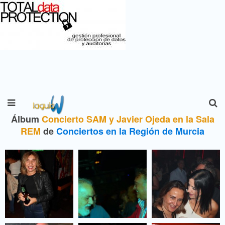
Álbum
Concierto SAM y Javier Ojeda en la Sala
REM
de
Conciertos en la Región de Murcia