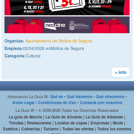
Organiza:
Ayuntamiento de Molina de Segura
Empieza:
02/04/2026 enMolina de Segura
Categoría:
Cultural
+ info
Información La Guía W:
Qué es
•
Qué hacemos
•
Qué ofrecemos
•
Aviso Legal / Condiciones de Uso
•
Contacta con nosotros
La Guía W • © 2008-2026 Todos los Derechos Reservados
La guía de Murcia | La Guía de Alicante | La Guía de Albacete |
Tiendas | Restaurantes | Locales de copas | Empresas | Moda |
Estética | Cafeterías | Turismo | Todas las ofertas | Todos los eventos