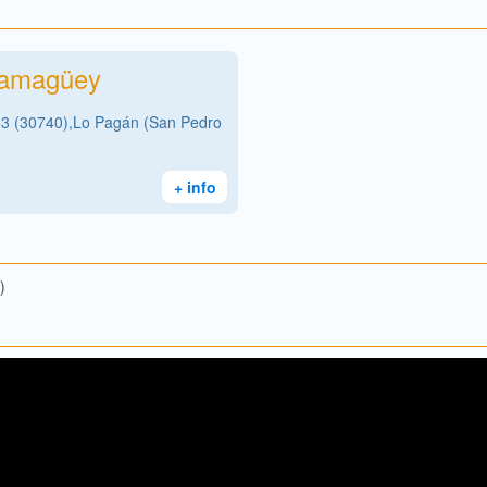
Camagüey
63 (30740),Lo Pagán (San Pedro
+ info
)