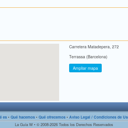
Carretera Matadepera, 272
Terrassa (Barcelona)
Ampliar mapa
é es
•
Qué hacemos
•
Qué ofrecemos
•
Aviso Legal / Condiciones de U
La Guía W • © 2008-2026 Todos los Derechos Reservados