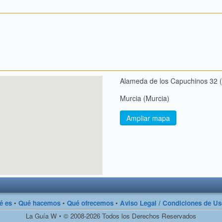
Alameda de los Capuchinos 32 
Murcia (Murcia)
Ampliar mapa
é es
•
Qué hacemos
•
Qué ofrecemos
•
Aviso Legal / Condiciones de U
La Guía W • © 2008-2026 Todos los Derechos Reservados