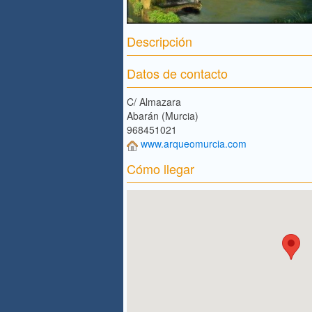
Descripción
Datos de contacto
C/ Almazara
Abarán (Murcia)
968451021
www.arqueomurcia.com
Cómo llegar