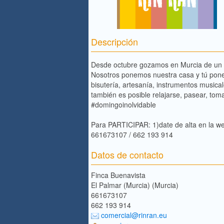
Descripción
Desde octubre gozamos en Murcia de un nu
Nosotros ponemos nuestra casa y tú pones
bisutería, artesanía, instrumentos musica
también es posible relajarse, pasear, toma
#domingoinolvidable
Para PARTICIPAR: 1)date de alta en la 
661673107 / 662 193 914
Datos de contacto
Finca Buenavista
El Palmar (Murcia) (Murcia)
661673107
662 193 914
comercial@rinran.eu