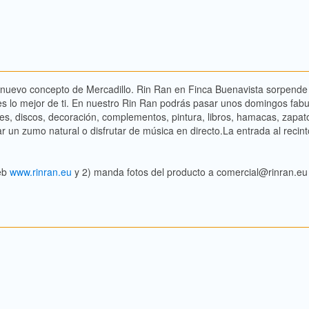
evo concepto de Mercadillo. Rin Ran en Finca Buenavista sorpende a t
 lo mejor de ti. En nuestro Rin Ran podrás pasar unos domingos fabu
les, discos, decoración, complementos, pintura, libros, hamacas,
zapato
r un zumo natural o disfrutar de música en directo.La entrada al recinto
web
www.rinran.eu
y 2) manda fotos del producto a comercial@rinran.eu