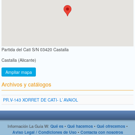
Partida del Cati S/N 03420 Castalla
Castalla (Alicante)
Ampliar mapa
Archivos y catálogos
PR.V-143 XORRET DE CATI- L`AVAIOL
Información La Guía W:
Qué es
•
Qué hacemos
•
Qué ofrecemos
•
Aviso Legal / Condiciones de Uso
•
Contacta con nosotros