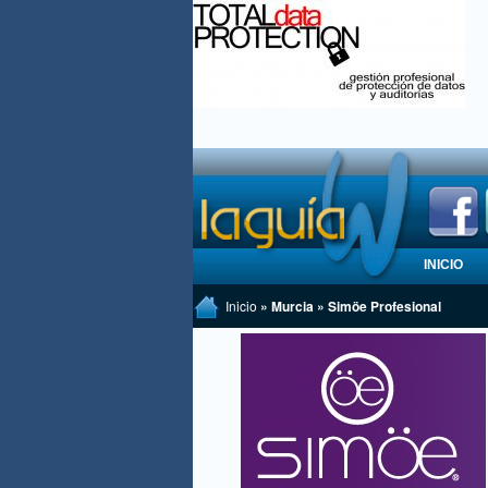
INICIO
Inicio
» Murcia » Simöe Profesional