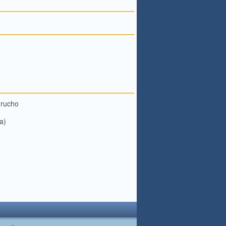
drucho
a)