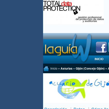
INICIO
Inicio
» Asturias » Gijón (Concejo Gijón) » 
Descripción
Datos
Cómo lle