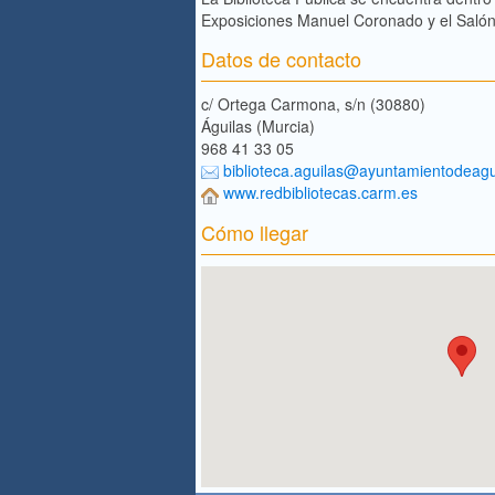
Exposiciones Manuel Coronado y el Salón d
Datos de contacto
c/ Ortega Carmona, s/n (30880)
Águilas (Murcia)
968 41 33 05
biblioteca.aguilas@ayuntamientodeagu
www.redbibliotecas.carm.es
Cómo llegar