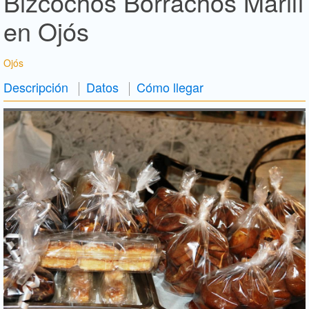
Bizcochos Borrachos Marilí
en Ojós
Ojós
Descripción
Datos
Cómo llegar