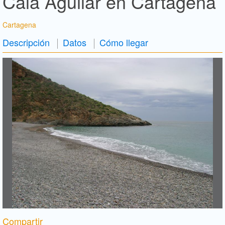
Cala Aguilar en Cartagena
Cartagena
Descripción
Datos
Cómo llegar
Compartir