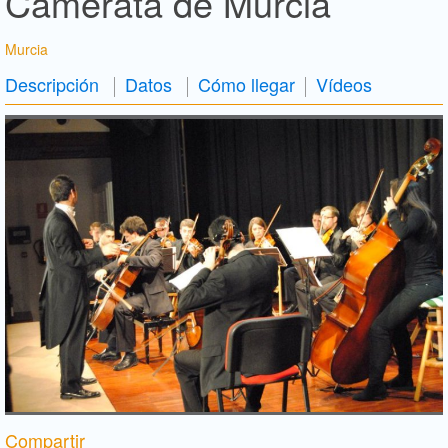
Camerata de Murcia
Murcia
Descripción
Datos
Cómo llegar
Vídeos
Compartir