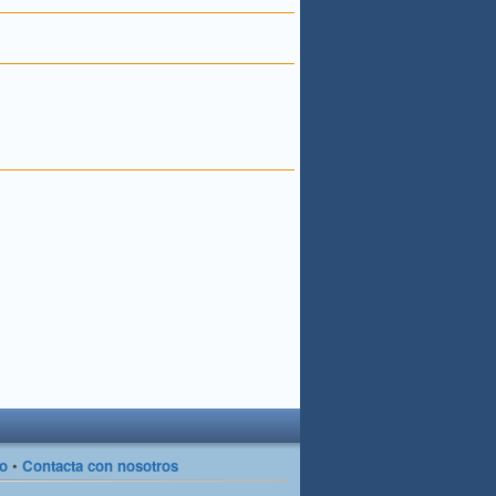
so
•
Contacta con nosotros