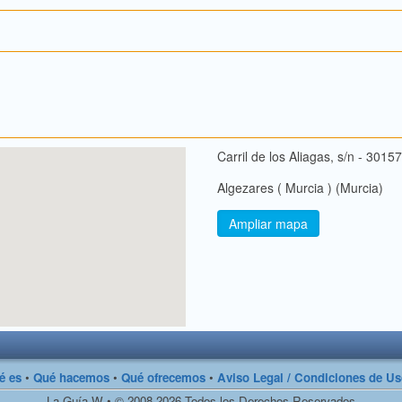
Carril de los Aliagas, s/n - 30157
Algezares ( Murcia ) (Murcia)
Ampliar mapa
é es
•
Qué hacemos
•
Qué ofrecemos
•
Aviso Legal / Condiciones de U
La Guía W • © 2008-2026 Todos los Derechos Reservados