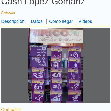
Cash López Gomariz
Alguazas
Descripción
Datos
Cómo llegar
Vídeos
Compartir