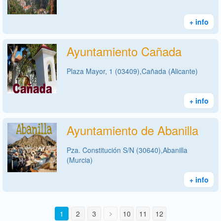
+ info
Ayuntamiento Cañada
Plaza Mayor, 1 (03409),Cañada (Alicante)
+ info
Ayuntamiento de Abanilla
Pza. Constitución S/N (30640),Abanilla
(Murcia)
+ info
1
2
3
10
11
12