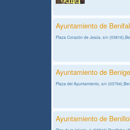
Ayuntamiento de Benifal
Plaza Corazón de Jesús, s/n (03816),Beni
Ayuntamiento de Benig
Plaza del Ayuntamiento, s/n (03794),Ben
Ayuntamiento de Benill