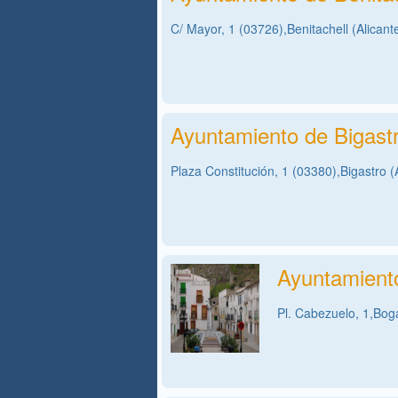
C/ Mayor, 1 (03726),Benitachell (Alicant
Ayuntamiento de Bigast
Plaza Constitución, 1 (03380),Bigastro (
Ayuntamient
Pl. Cabezuelo, 1,Bog