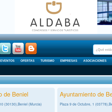
EVENTOS
OFERTAS
TURISMO
EMPRESAS
ASOCIACIONES
 de Beniel
Ayuntamiento de Be
10 (30130),Beniel (Murcia)
Plaza 9 de Octubre, 1 (03778),Be