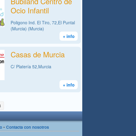
Bubiland Centro de
Ocio Infantil
Poligono Ind. El Tiro, 72,El Puntal
(Murcia) (Murcia)
+ info
Casas de Murcia
C/ Platería 52,Murcia
+ info
8
so
•
Contacta con nosotros