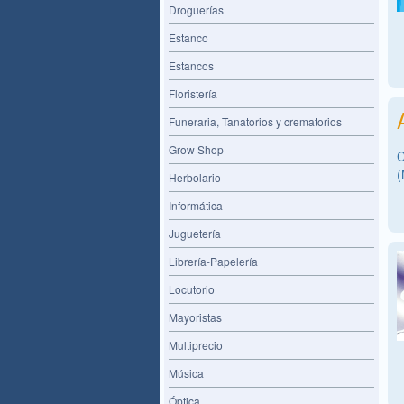
Droguerías
Estanco
Estancos
Floristería
Funeraria, Tanatorios y crematorios
Grow Shop
C
(
Herbolario
Informática
Juguetería
Librería-Papelería
Locutorio
Mayoristas
Multiprecio
Música
Óptica