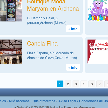
Boutique Moda
Maryam en Archena
C/ Ramón y Cajal, 5
(30600),Archena (Murcia)
+ info
Canela Fina
Plaza España, s/n Mercado de
Abastos de Cieza,Cieza (Murcia)
+ info
1
2
3
6
7
é es
•
Qué hacemos
•
Qué ofrecemos
•
Aviso Legal / Condiciones de U
La Guía W • © 2008-2026 Todos los Derechos Reservados