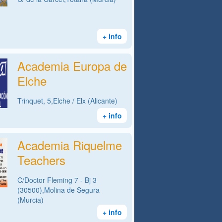
+ info
Academia Europa de
Elche
Trinquet, 5,Elche / Elx (Alicante)
+ info
Academia Riquelme
Teachers
C/Doctor Fleming 7 - Bj 3
(30500),Molina de Segura
(Murcia)
+ info