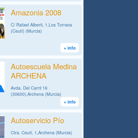
Amazonia 2008
C/ Rafael Alberti, 1,Los Torraos
(Ceutí) (Murcia)
+ info
Autoescuela Medina
ARCHENA
Avda. Del Carril 16
(30600),Archena (Murcia)
+ info
Autoservicio Pío
Ctra. Ceutí, 1,Archena (Murcia)