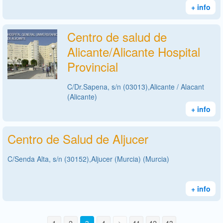
+ info
Centro de salud de
Alicante/Alicante Hospital
Provincial
C/Dr.Sapena, s/n (03013),Alicante / Alacant
(Alicante)
+ info
Centro de Salud de Aljucer
C/Senda Alta, s/n (30152),Aljucer (Murcia) (Murcia)
+ info
1
2
3
4
41
42
43