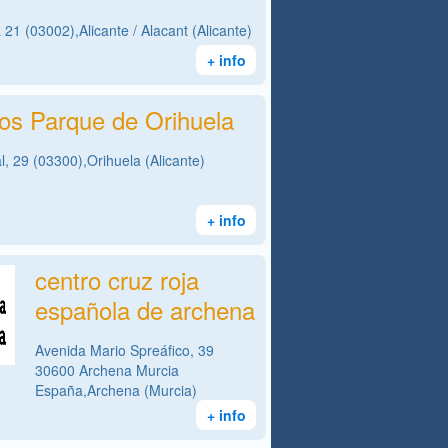
a 21 (03002),Alicante / Alacant (Alicante)
+ info
s Parque de Orihuela
l, 29 (03300),Orihuela (Alicante)
+ info
centro cruz roja
española de archena
Avenida Mario Spreáfico, 39
30600 Archena Murcia
España,Archena (Murcia)
+ info