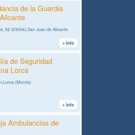
ncia de la Guardia
 Alicante
te, 52 (03004),San Juan de Alicante
+ info
lía de Seguridad
na Lorca
n,Lorca (Murcia)
+ info
ja Ambulancias de