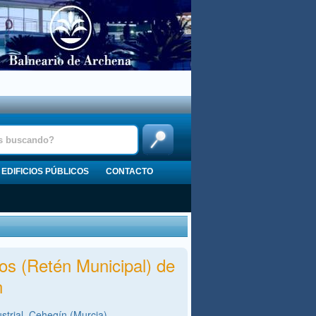
EDIFICIOS PÚBLICOS
CONTACTO
s (Retén Municipal) de
n
strial ,Cehegín (Murcia)