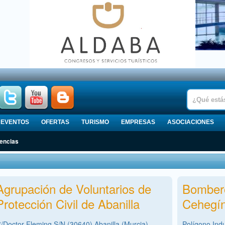
EVENTOS
OFERTAS
TURISMO
EMPRESAS
ASOCIACIONES
gencias
Agrupación de Voluntarios de
Bombero
Protección Civil de Abanilla
Cehegí
/Doctor Fleming S/N (30640),Abanilla (Murcia)
Polígono Indu