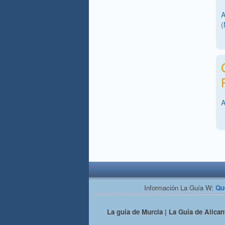
A
(
A
Información La Guía W:
Qu
La guía de Murcia | La Guía de Alicant