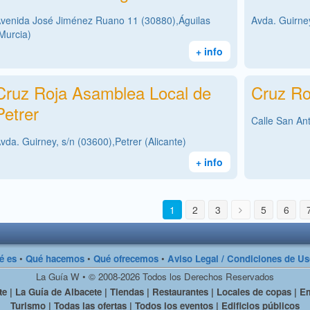
venida José Jiménez Ruano 11 (30880),Águilas
Avda. Guirney
Murcia)
+ info
Cruz Roja Asamblea Local de
Cruz Ro
Petrer
Calle San An
vda. Guirney, s/n (03600),Petrer (Alicante)
+ info
1
2
3
5
6
é es
•
Qué hacemos
•
Qué ofrecemos
•
Aviso Legal / Condiciones de U
La Guía W • © 2008-2026 Todos los Derechos Reservados
e | La Guía de Albacete | Tiendas | Restaurantes | Locales de copas | Em
Turismo | Todas las ofertas | Todos los eventos | Edificios públicos