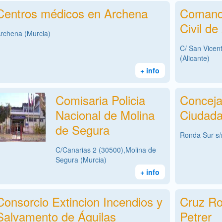
Centros médicos en Archena
Comanda
Civil de
rchena (Murcia)
C/ San Vicen
(Alicante)
+ info
Comisaria Policia
Conceja
Nacional de Molina
Ciudada
de Segura
Ronda Sur s/
C/Canarias 2 (30500),Molina de
Segura (Murcia)
+ info
Consorcio Extincion Incendios y
Cruz Ro
Salvamento‎ de Águilas
Petrer