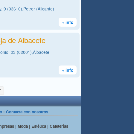
, 9 (03610),Petrer (Alicante)
+ info
ja de Albacete
tonio, 23 (02001),Albacete
+ info
7
so
•
Contacta con nosotros
presas | Moda | Estética | Cafeterías |