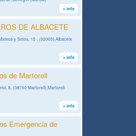
+ info
ROS DE ALBACETE
Mateos y Sotos, 15 , (02005),Albacete
+ info
s de Martorell
iol, 8, (08760 Martorell),Martorell
+ info
os Emergencia de