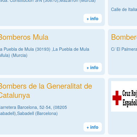
vda. Constitución S/N (30870),Mazarrón (Murcia)
Calle de Itali
+ info
Bomberos Mula
Bombero
a Puebla de Mula (30193) ,La Puebla de Mula
C/ El Palmera
Mula) (Murcia)
+ info
Bombers de la Generalitat de
Catalunya
arretera Barcelona, 52-54, (08205
abadell),Sabadell (Barcelona)
+ info