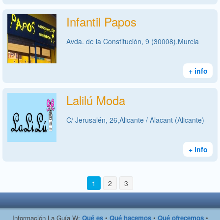
Infantil Papos
Avda. de la Constitución, 9 (30008),Murcia
+ info
Lalilú Moda
C/ Jerusalén, 26,Alicante / Alacant (Alicante)
+ info
1
2
3
Información La Guía W:
Qué es
•
Qué hacemos
•
Qué ofrecemos
•