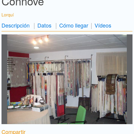
Connove
Lorquí
Descripción
Datos
Cómo llegar
Vídeos
Compartir