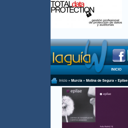
INICIO
Inicio
» Murcia » Molina de Segura » Epilae