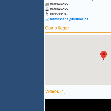
868946265
868946265
669533164
farmassana@hotmail.es
Cómo llegar
Vídeos (1)