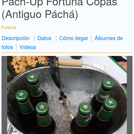
Pach-Up Fortuna Copas
(Antiguo Páchá)
Fortuna
Descripción
Datos
Cómo llegar
Álbumes de
fotos
Vídeos