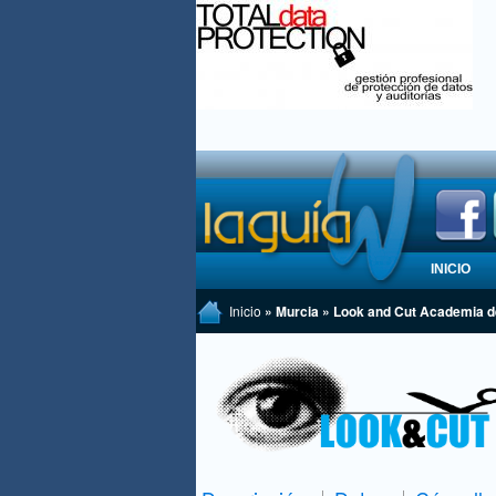
INICIO
Inicio
» Murcia » Look and Cut Academia d