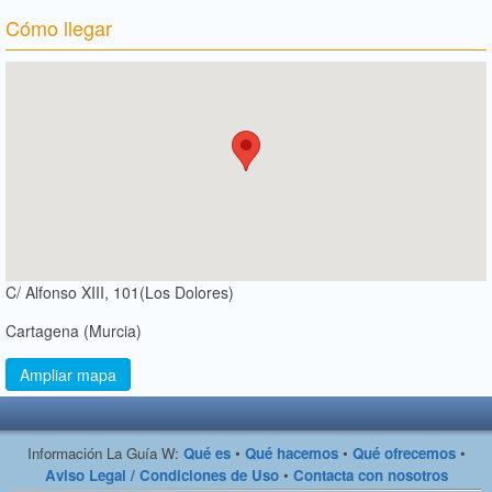
Cómo llegar
C/ Alfonso XIII, 101(Los Dolores)
Cartagena (Murcia)
Ampliar mapa
Información La Guía W:
Qué es
•
Qué hacemos
•
Qué ofrecemos
•
Aviso Legal / Condiciones de Uso
•
Contacta con nosotros