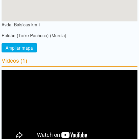
Avda. Balsicas km 1
Roldán (Torre Pacheco) (Murcia)
Ampliar mapa
Vídeos (1)