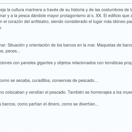
fleja la cultura marinera a través de su historia y de las costumbres de
a mar y a la pesca dándole mayor protagonismo al s. XX. El edificio que a
 el corazón del anfiteatro, siendo considerado el lugar más idóneo pa
a.
mar: Situación y orientación de los barcos en la mar. Maquetas de barc
s, peces...
ciones con paneles gigantes y objetos relacionados con temáticas propia
 como se secaba, curadillos, conservas de pescado...
como colocaban y vendían el pescado. También se homenajea a los muer
 barcos, como partían el dinero, como se divertían...