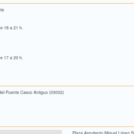
nte
e 18 a 21 h.
e 17 a 20 h.
 del Puente Casco Antiguo (03002)
Plaza Arquitecto Miguel López S