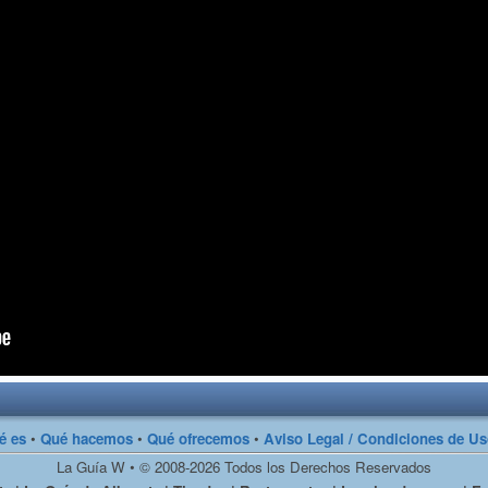
é es
•
Qué hacemos
•
Qué ofrecemos
•
Aviso Legal / Condiciones de U
La Guía W • © 2008-2026 Todos los Derechos Reservados