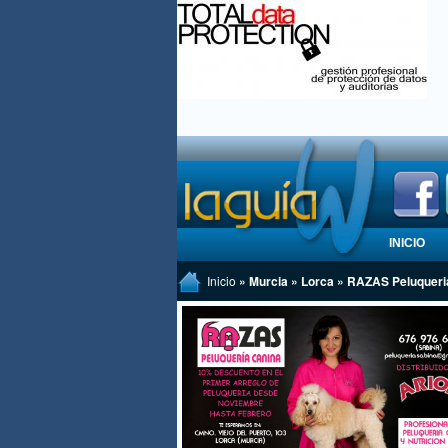
INICIO
Inicio
» Murcia » Lorca » RAZAS Peluqueri